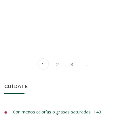
FAVORITOS CLASSIC HARIBO 90 G
Golosinas
Caramelos
Blandos
Snacks
1
2
3
→
CUÍDATE
Con menos calorías o grasas saturadas
143