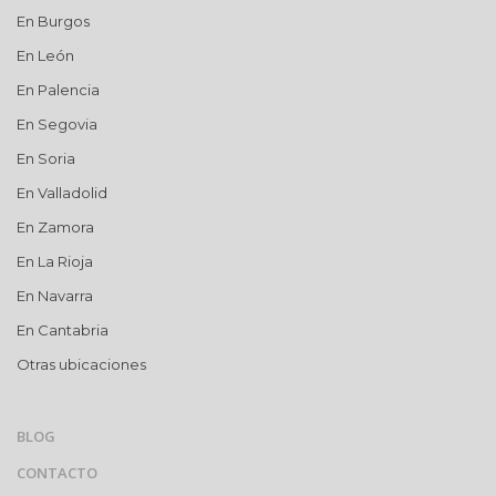
En Burgos
En León
En Palencia
En Segovia
En Soria
En Valladolid
En Zamora
En La Rioja
En Navarra
En Cantabria
Otras ubicaciones
BLOG
CONTACTO