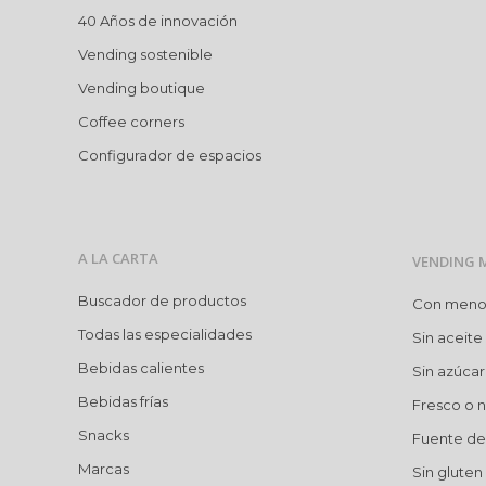
40 Años de innovación
Vending sostenible
Vending boutique
Coffee corners
Configurador de espacios
A LA CARTA
VENDING 
Buscador de productos
Con menos 
Todas las especialidades
Sin aceite
Bebidas calientes
Sin azúca
Bebidas frías
Fresco o n
Snacks
Fuente de 
Marcas
Sin gluten