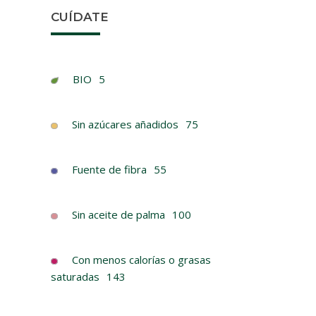
CUÍDATE
BIO
5
Sin azúcares añadidos
75
Fuente de fibra
55
Sin aceite de palma
100
7U
Bebid
Con menos calorías o grasas
saturadas
143