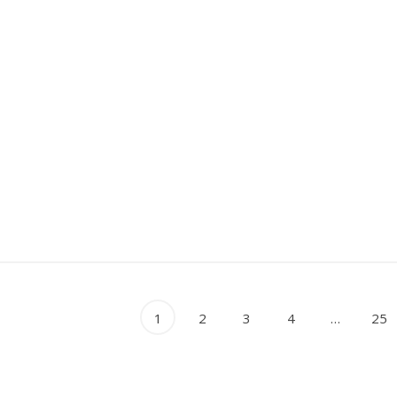
NERAL NATURAL AUARA 0,5
AGUA MINERAL NATURAL 
L
BOTELLA 1,5 L
Aguas
Sin gas
Natural
Aguas
Sin gas
Natural
1
2
3
4
…
25