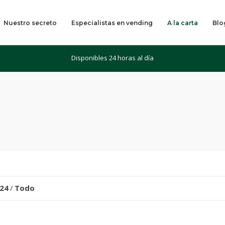
Nuestro secreto
Especialistas en vending
A la carta
Blo
Disponibles 24 horas al día
24
/
Todo