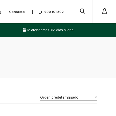
g
Contacto
900 101 502
Te atendemos 365 días al año