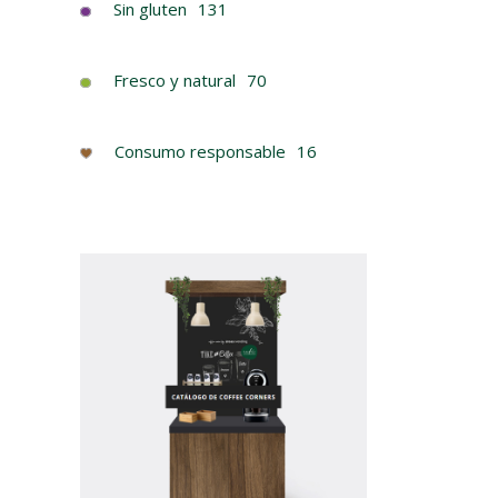
Sin gluten
131
Fresco y natural
70
Consumo responsable
16
AGUA C