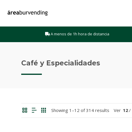
A menos de 1h hora de distancia
Café y Especialidades
Showing 1–12 of 314 results
Ver
12
/