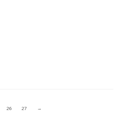
BEZOYA
AGUA MINERAL NATURAL BEZOYA
BOTELLA 33 CL
Bebidas
Aguas
Sin gas
Natural
26
27
→