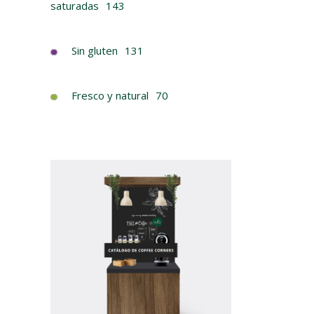
saturadas
143
Sin gluten
131
Fresco y natural
70