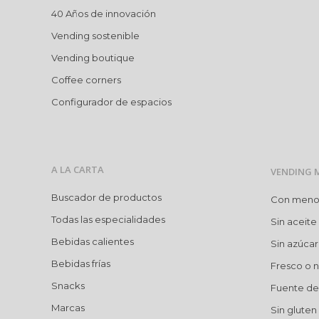
40 Años de innovación
Vending sostenible
Vending boutique
Coffee corners
Configurador de espacios
A LA CARTA
VENDING 
Buscador de productos
Con menos 
Todas las especialidades
Sin aceite
Bebidas calientes
Sin azúca
Bebidas frías
Fresco o n
Snacks
Fuente de 
Marcas
Sin gluten