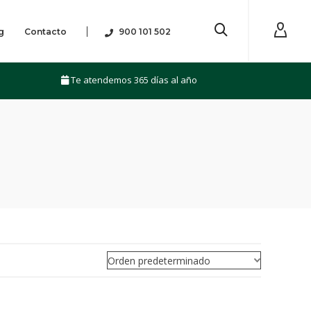
g
Contacto
900 101 502
Te atendemos 365 días al año