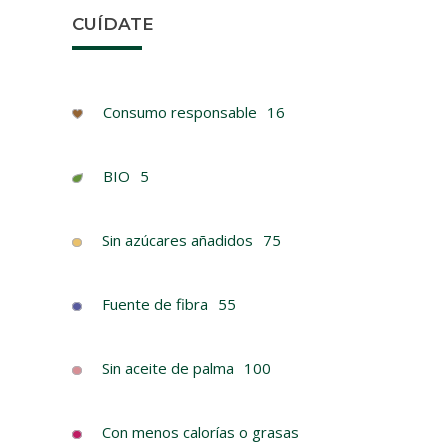
CUÍDATE
Consumo responsable
16
BIO
5
Sin azúcares añadidos
75
Fuente de fibra
55
BAR
CHO
A
Sin aceite de palma
100
B
Con menos calorías o grasas