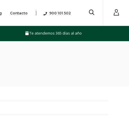
g
Contacto
900 101 502
Te atendemos 365 días al año