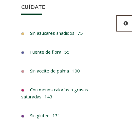
CUÍDATE
Sin azúcares añadidos
75
Fuente de fibra
55
Sin aceite de palma
100
Con menos calorías o grasas
saturadas
143
Sin gluten
131