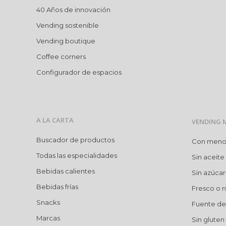
40 Años de innovación
Vending sostenible
Vending boutique
Coffee corners
Configurador de espacios
A LA CARTA
VENDING 
Buscador de productos
Con menos 
Todas las especialidades
Sin aceite
Bebidas calientes
Sin azúca
Bebidas frías
Fresco o n
Snacks
Fuente de 
Marcas
Sin gluten