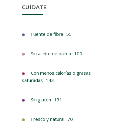
CUÍDATE
Fuente de fibra
55
Sin aceite de palma
100
Con menos calorías o grasas
saturadas
143
BEBID
Sin gluten
131
LIMÓN Y
B
Fresco y natural
70