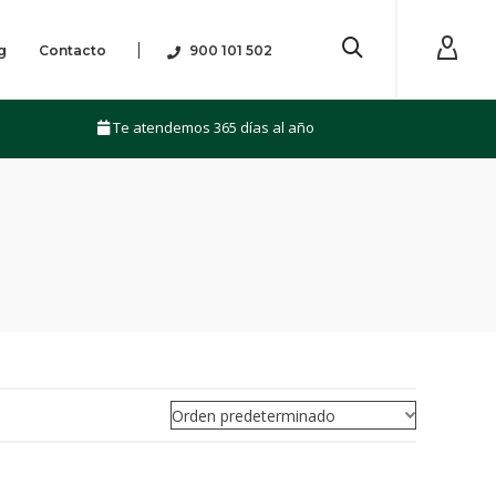
g
Contacto
900 101 502
Te atendemos 365 días al año