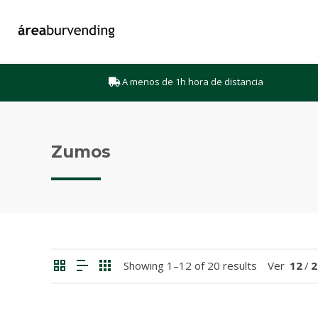
A menos de 1h hora de distancia
Zumos
Showing 1–12 of 20 results
Ver
12
/
2