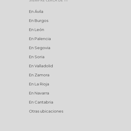
SIEMPRE CERCA DE TI
En Ávila
En Burgos
En León
En Palencia
En Segovia
En Soria
En Valladolid
En Zamora
En La Rioja
En Navarra
En Cantabria
Otras ubicaciones