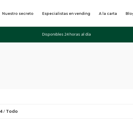
Nuestro secreto
Especialistas en vending
A la carta
Blo
Disponibles 24 horas al día
4
/
Todo