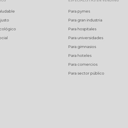
MOS
ESPECIALISTAS EN VENDING
aludable
Para pymes
justo
Para gran industria
cológico
Para hospitales
cial
Para universidades
Para gimnasios
Para hoteles
Para comercios
Para sector público