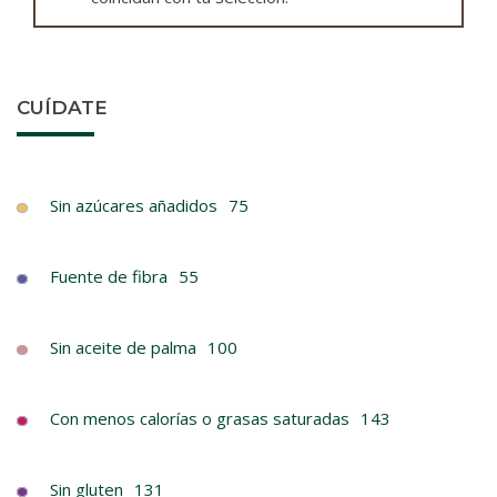
CUÍDATE
Sin azúcares añadidos
75
Fuente de fibra
55
Sin aceite de palma
100
Con menos calorías o grasas saturadas
143
Sin gluten
131