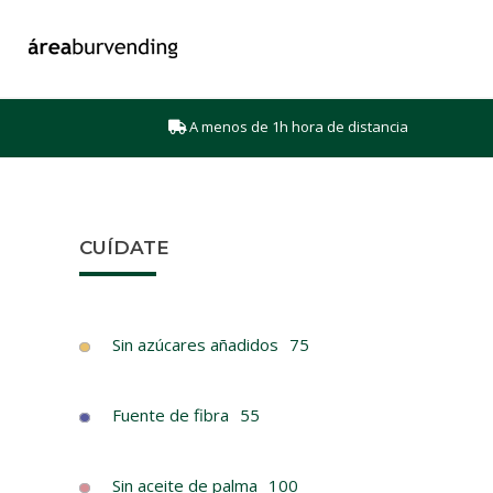
A menos de 1h hora de distancia
CUÍDATE
Sin azúcares añadidos
75
Fuente de fibra
55
Sin aceite de palma
100