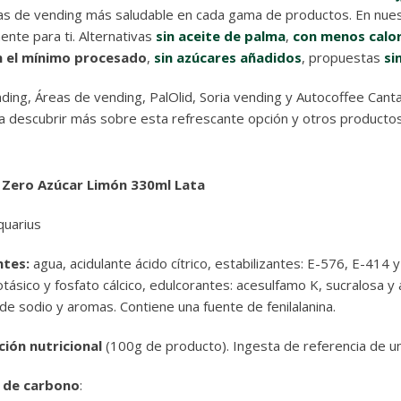
s de vending más saludable en cada gama de productos. En nuest
ente para ti. Alternativas
sin aceite de palma
,
con menos calor
n el mínimo procesado
,
sin azúcares añadidos
, propuestas
si
ding, Áreas de vending, PalOlid, Soria vending y Autocoffee Canta
a descubrir más sobre esta refrescante opción y otros productos 
 Zero Azúcar Limón 330ml Lata
quarius
ntes:
agua, acidulante ácido cítrico, estabilizantes: E-576, E-414 
tásico y fosfato cálcico, edulcorantes: acesulfamo K, sucralosa y
de sodio y aromas. Contiene una fuente de fenilalanina.
ión nutricional
(100g de producto). Ingesta de referencia de un
 de carbono
: