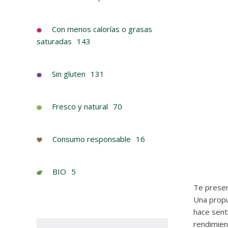
Con menos calorías o grasas
saturadas
143
Sin gluten
131
Fresco y natural
70
Consumo responsable
16
BIO
5
Te presen
Una propu
hace sent
rendimien