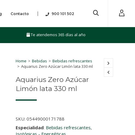
g
Contacto
900 101 502
Te atendemos 365 días al año
Home
>
Bebidas
>
Bebidas refrescantes
>
Aquarius Zero Azúcar Limón lata 330 ml
Aquarius Zero Azúcar
Limón lata 330 ml
SKU:
05449000171788
Especialidad
:
Bebidas refrescantes
,
Isotónicas - Energéticas