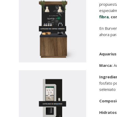
propuesta
especialm
fibra
,
co
En Burven
ahora par
Aquarius
Marca:
A
Ingredie
fosfato po
seleniato 
Composic
Hidratos