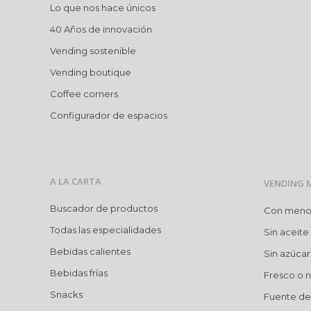
Lo que nos hace únicos
40 Años de innovación
Vending sostenible
Vending boutique
Coffee corners
Configurador de espacios
A LA CARTA
VENDING 
Buscador de productos
Con menos 
Todas las especialidades
Sin aceite
Bebidas calientes
Sin azúca
Bebidas frías
Fresco o n
Snacks
Fuente de 