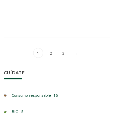
HOT DOG LM
Platos cocinados y precocinados
Bocadillos
Productos frescos
1
2
3
→
CUÍDATE
Consumo responsable
16
BIO
5