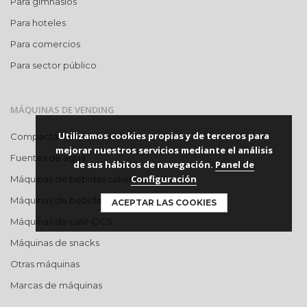
Para gimnasios
Para hoteles
Para comercios
Para sector público
MÁQUINAS DE VENDING
Utilizamos cookies propias y de terceros para
Compactadoras de residuos
mejorar nuestros servicios mediante el análisis
Fuentes de agua
de sus hábitos de navegación.
Panel de
Configuración
Máquinas de bebidas calientes
Máquinas de bebidas frías
ACEPTAR LAS COOKIES
Máquinas de café OCS
Máquinas de snacks
Otras máquinas
Marcas de máquinas